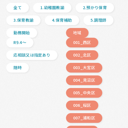
全て
1.幼稚園教諭
2.預かり保育
3.保育教諭
4.保育補助
5.調理師
勤務開始
地域
R9.4〜
001_西区
応相談又は指定あり
002_北区
随時
003_大宮区
004_見沼区
005_中央区
006_桜区
007_浦和区